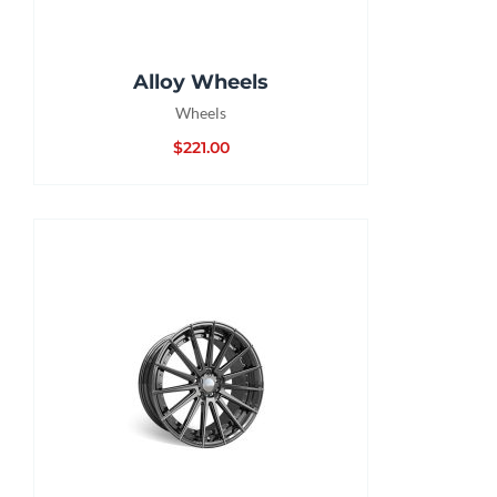
Alloy Wheels
Wheels
$
221.00
COMPRAR