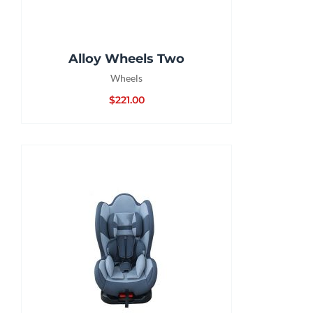
Alloy Wheels Two
Wheels
$
221.00
COMPRAR